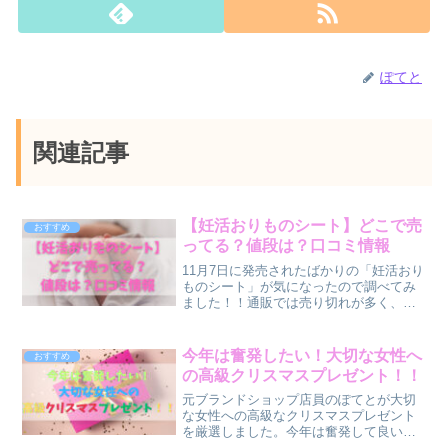
ぽてと
関連記事
【妊活おりものシート】どこで売
おすすめ
ってる？値段は？口コミ情報
11月7日に発売されたばかりの「妊活おり
ものシート」が気になったので調べてみ
ました！！通販では売り切れが多く、店
舗でも販売されているお店が少なく感じ
ました。販売価格や口コミもチェックし
てみました。気になる方は是非チェック
今年は奮発したい！大切な女性へ
おすすめ
してみて下さいね。
の高級クリスマスプレゼント！！
元ブランドショップ店員のぽてとが大切
な女性への高級なクリスマスプレゼント
を厳選しました。今年は奮発して良いも
にをあげたい。そんなあなたにおすすめ