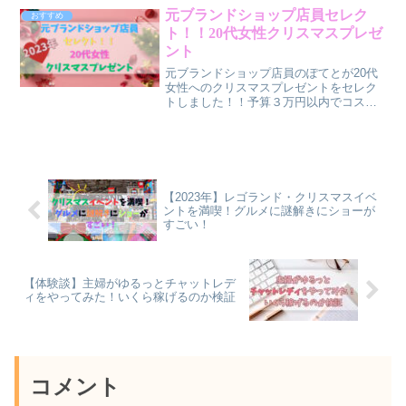
すすめです。記事を読んでみて、気にな
元ブランドショップ店員セレク
おすすめ
った方は是非ご購入を検討してみて下さ
ト！！20代女性クリスマスプレゼ
いね。
ント
元ブランドショップ店員のぽてとが20代
女性へのクリスマスプレゼントをセレク
トしました！！予算３万円以内でコスメ
やアクセサリー、時計、バッグなど人気
のブランドで選びました。喜んでいただ
きたいので、今回の記事がお役に立てる
と嬉しいです！
【2023年】レゴランド・クリスマスイベ
ントを満喫！グルメに謎解きにショーが
すごい！
【体験談】主婦がゆるっとチャットレデ
ィをやってみた！いくら稼げるのか検証
コメント