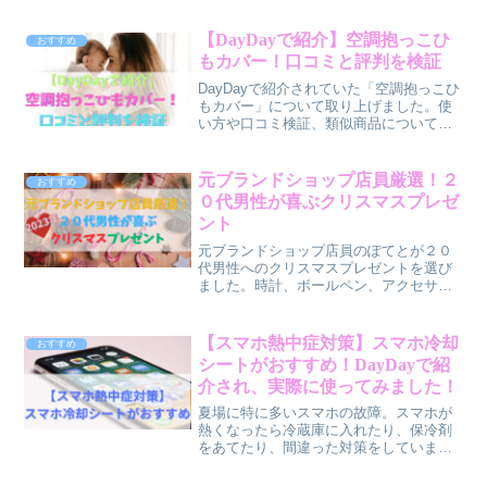
のアイテムを４つ選びました。時計、ア
クセサリー、バッグ、お財布です。是非
【DayDayで紹介】空調抱っこひ
おすすめ
参考にしてみて下さい。
もカバー！口コミと評判を検証
DayDayで紹介されていた「空調抱っこひ
もカバー」について取り上げました。使
い方や口コミ検証、類似商品について書
いてあります。体温調節機能が未熟な赤
ちゃんを外に連れ出す際の暑さ対策とし
て是非検討してみてほしいです！
元ブランドショップ店員厳選！２
おすすめ
０代男性が喜ぶクリスマスプレゼ
ント
元ブランドショップ店員のぽてとが２０
代男性へのクリスマスプレゼントを選び
ました。時計、ボールペン、アクセサリ
ー、ネクタイです。その中でも厳選した
アイテムです。是非参考にしていただけ
たら嬉しいです。
【スマホ熱中症対策】スマホ冷却
おすすめ
シートがおすすめ！DayDayで紹
介され、実際に使ってみました！
夏場に特に多いスマホの故障。スマホが
熱くなったら冷蔵庫に入れたり、保冷剤
をあてたり、間違った対策をしていませ
んか？全て故障の原因になります。スマ
ホ熱中症対策にはスマホ冷却シートがお