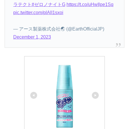
ラテクト
#ゼロノナイトG
https://t.co/uHwIlpe1Sq
pic.twitter.com/plAlI1sxoi
— アース製薬株式会社🌏 (@EarthOfficialJP)
December 1, 2023