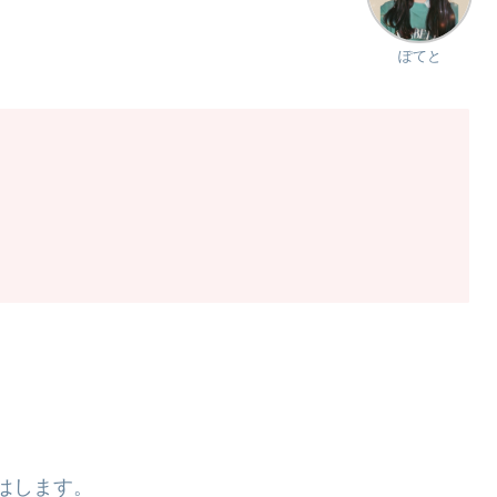
ぽてと
円はします。