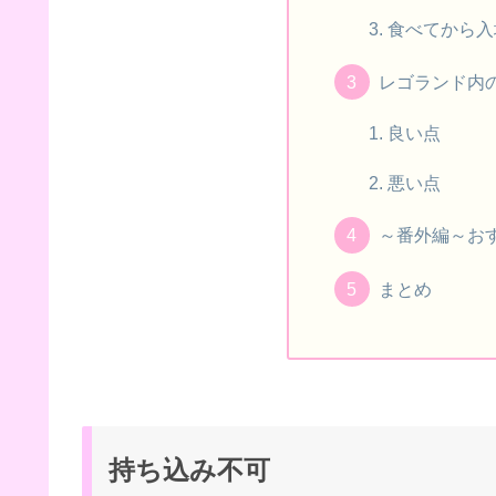
食べてから入
レゴランド内
良い点
悪い点
～番外編～お
まとめ
持ち込み不可