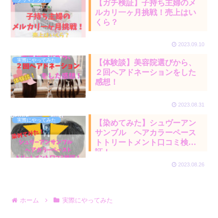
【ガチ検証】子持ち主婦のメ
ルカリ一ヶ月挑戦！売上はい
くら？
2023.09.10
実際にやってみた
【体験談】美容院選びから、
２回ヘアドネーションをした
感想！
2023.08.31
実際にやってみた
【染めてみた】シュヴーアン
サンブル ヘアカラーペース
トトリートメント口コミ検
証！
2023.08.26
ホーム
実際にやってみた