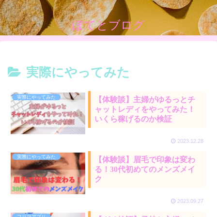
ぽてとブログ
実際にやってみた
実際にやってみた
【体験談】主婦がゆるっとチ
ャットレディをやってみた！
いくら稼げるのか検証
2023.12.28
実際にやってみた
【体験談】眉毛で印象は変わ
る！30代初めてのメンズメイ
ク
2023.09.27
フリマアプリ