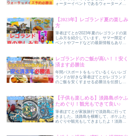
ォーターイベントであるウォーターメイ
ズとスプラッシュパットの予約必勝法に
ついて解説しています。実際に予約がで
きた筆者が激戦を勝ち抜いた方法がまと
【2023年】レゴランド夏の楽しみ
レジャー
めてあります。是非参考にしてみて下さ
方
い。
筆者ぽてとが2023年夏のレゴランドの楽
しみ方を紹介しています。サマー限定イ
ベントやフードなどの最新情報もありま
す。今人気のアトラクションや回り方な
ども載っています。夏にレゴランドに行
こうと思っている方や、気になっている
レゴランドのご飯が高い！！安く
グルメ
方は是非読んでみて下さいね。
済ます必勝法
年間パスポートをもっているくらいレゴ
ランドが好きな筆者ぽてとがレゴランド
のご飯を安くすませる必勝法を伝授しま
す！ワゴンを利用する、パーク外で食べ
る、食べてから入場するなど、詳しく解
説していきたいと思います。是非参考に
【子供も楽しめる】淡路島ポケふ
レジャー
していただけたらと思います。
ためぐり！観光もできて良い♪
筆者ぽてとが家族旅行で淡路島に行って
きました。淡路島を横断して、ポケふた
めぐりや観光もしてきましたよ！淡路島
に３か所あるポケふたをめぐり、子供も
大興奮！！ポケふたの場所を探したり、
ポーズをとったりと楽しんでいました。