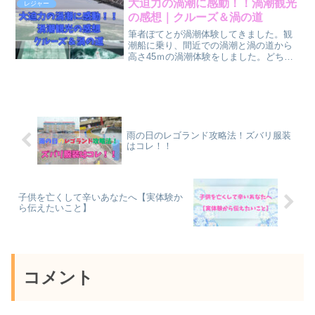
大迫力の渦潮に感動！！渦潮観光
レジャー
新しい観光コースになるかも？
の感想｜クルーズ＆渦の道
筆者ぽてとが渦潮体験してきました。観
潮船に乗り、間近での渦潮と渦の道から
高さ45ｍの渦潮体験をしました。どちら
も写真で見るだけでは味わえない迫力を
体験できました。気になっていた方や近
くに行く方、これから行く方もこちらの
記事を見て参考にしていただけたら嬉し
いです。
雨の日のレゴランド攻略法！ズバリ服装
はコレ！！
子供を亡くして辛いあなたへ【実体験か
ら伝えたいこと】
コメント