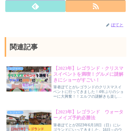
ぽてと
関連記事
【2023年】レゴランド・クリスマ
レジャー
スイベントを満喫！グルメに謎解
きにショーがすごい！
筆者ぽてとがレゴランドのクリスマスイ
ベントに行ってきました！4年ぶりのショ
ーに大興奮！！エルフの謎解きも楽しめ
ました♪世界のグルメに出会えるのも魅力
の一つ。大人も子供も楽しめるイベント
でした。行くことを検討している方は是
【2023年】レゴランド ウォータ
レジャー
非参考にしてみて下さいね！
ーメイズ予約必勝法
筆者ぽてとが2023年6月18日（日）にレ
ゴランドにいってきました。16日～のウ