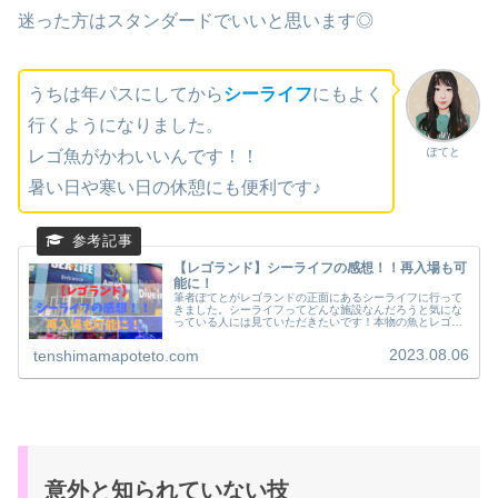
迷った方はスタンダードでいいと思います◎
うちは年パスにしてから
シーライフ
にもよく
行くようになりました。
ぽてと
レゴ魚がかわいいんです！！
暑い日や寒い日の休憩にも便利です♪
【レゴランド】シーライフの感想！！再入場も可
能に！
筆者ぽてとがレゴランドの正面にあるシーライフに行って
きました。シーライフってどんな施設なんだろうと気にな
っている人には見ていただきたいです！本物の魚とレゴの
魚が一緒の水槽で泳いでいうのが、とってもかわいらし
い！！施設での写真や感想も書いてあります。
2023.08.06
tenshimamapoteto.com
意外と知られていない技